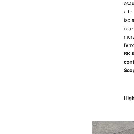
esau
alto
Isol
reaz
mura
ferr
BK R
cont
Scop
High