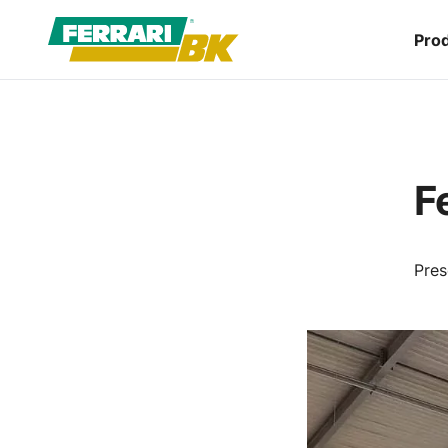
Prod
F
Pres