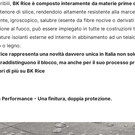
ribili,
BK Rice è composto interamente da materie prime di
 tenore di silice, rendendolo altamente resistente alla marc
ante, igroscopico, salubre (esente da fibre nocive o derivati
ione al fuoco, può essere impiegato in tutte le costruzioni t
ture isolanti esterne ed interne in abbinamento ad un telai
o o legno.
ice rappresenta una novità davvero unica in Italia non sol
raddistinguono il blocco, ma anche per il suo processo pr
ri di più su BK Rice
 Performance - Una finitura, doppia protezione.