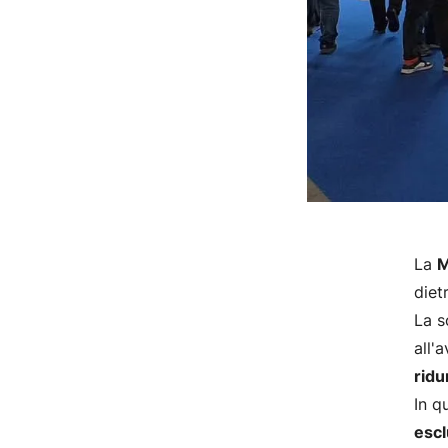
La
M
diet
La s
all'
ridu
In q
escl