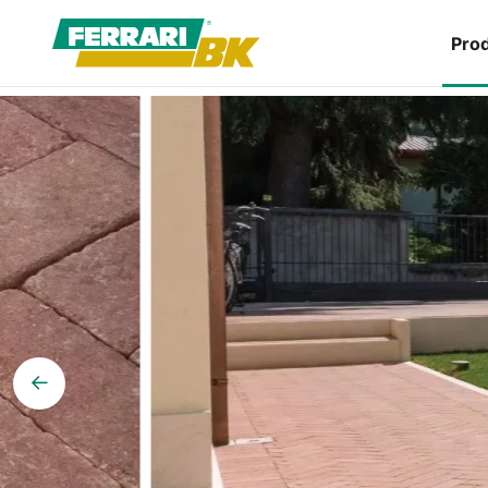
Prod
→